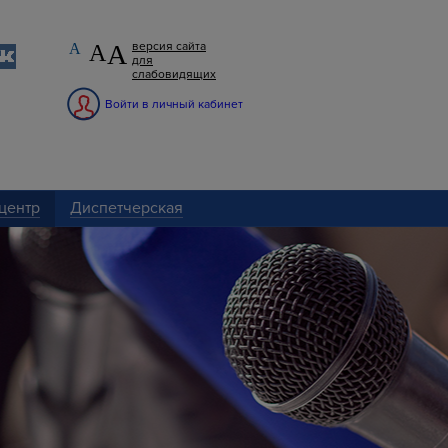
А
версия сайта
А
А
для
слабовидящих
Войти в личный кабинет
центр
Диспетчерская