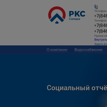
Телефон 
+7(84
Телефон
+7(84
+7(84
Прием о
Виртуал
Задать в
О компании
Водоснабжение
Социальный отчё