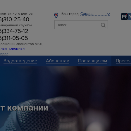
контактного центра
Ваш город:
6)310-25-40
 аварийной службы
6)334-75-12
6)311-05-05
бращений абонентов МКД
ьная приемная
опрос
Водоотведение
Абонентам
Поставщикам
Пресс-
т компании