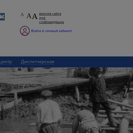
А
версия сайта
А
А
для
слабовидящих
Войти в личный кабинет
центр
Диспетчерская