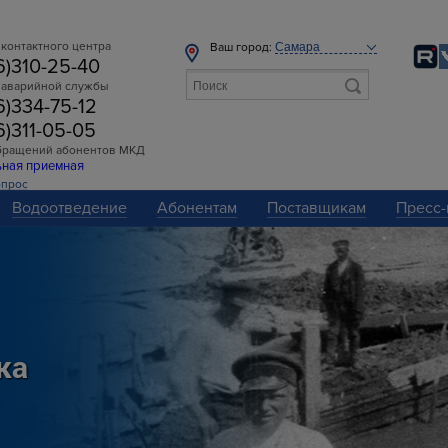
контактного центра
Ваш город:
6)310-25-40
 аварийной службы
6)334-75-12
6)311-05-05
бращений абонентов МКД
ьная приемная
опрос
Водоотведение
Абонентам
Поставщикам
Пресс-
ка