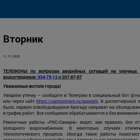
Вторник
11.11.2025
ТЕЛЕФОНЫ по вопросам аварийных ситуаций на уличных с
водоотведения:
334-75-12
и 207-87-87
Уважаемые жители города!
Увидели утечку – сообщите в Телеграм в специальный бот @vod
или через сайт
https://samcomsys.ru/appeals
. В диспетчерской 
было, первую освободившуюся бригаду направят на обследовани
в график работ. Все сообщения обрабатываются и без внимания 
Ремонтные работы «РКС-Самара» ведет, как правило, без о
холодного водоснабжения. В некоторых случаях отклю
технологического процесса. Иногда такие работы помогают
связанные с более масштабными и длительными отключениями. П