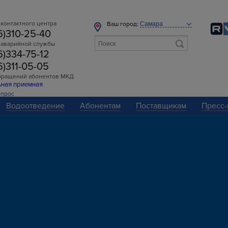
контактного центра
Ваш город:
6)310-25-40
 аварийной службы
6)334-75-12
6)311-05-05
бращений абонентов МКД
ьная приемная
опрос
Водоотведение
Абонентам
Поставщикам
Пресс-