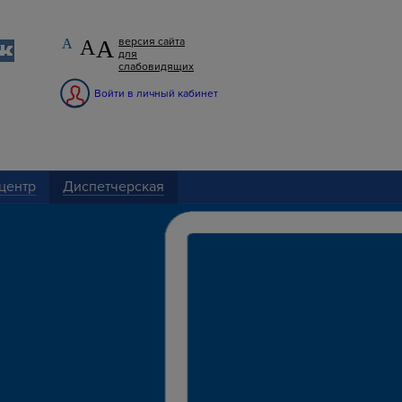
А
версия сайта
А
А
для
слабовидящих
Войти в личный кабинет
центр
Диспетчерская