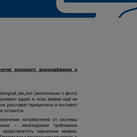
етях холодного водоснабжения и
asignal_sks_bot (желательно с фото)
проверят адрес и, если заявки ещё не
е, расставят приоритеты и поставят
не остаются.
тключения потребителей от системы
чение – необходимое требование
 предотвратить серьезные аварии,
росим вас с пониманием отнестись к