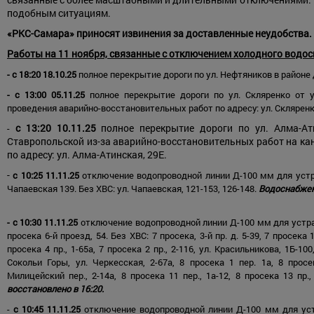
подобным ситуациям.
«РКС-Самара» приносят извинения за доставленные неудобства.
Работы на 11 ноября, связанные с отключением холодного водо
- с 18:20 18.10.25
полное перекрытие дороги по ул. Нефтяников в районе 
- с 13:00 05.11.25
полное перекрытие дороги по ул. Скляренко от у
проведения аварийно-восстановительных работ по адресу: ул. Скляренко
с 13:20 10.11.25
полное перекрытие дороги по ул. Алма-Ат
-
Ставропольской из-за аварийно-восстановительных работ на ка
по адресу: ул. Алма-Атинская, 29Е.
-
с 10:25 11.11.25
отключение водопроводной линии Д-100 мм для устра
Чапаевская 139. Без ХВС: ул. Чапаевская, 121-153, 126-148.
Водоснабжени
- с 10:30 11.11.25
отключение водопроводной линии Д-100 мм для устран
просека 6-й проезд, 54. Без ХВС: 7 просека, 3-й пр. д. 5-39, 7 просека 1
просека 4 пр., 1-65а, 7 просека 2 пр., 2-116, ул. Красильникова, 1Б-10
Сокольи Горы, ул. Черкесская, 2-67а, 8 просека 1 пер. 1а, 8 просек
Милицейский пер., 2-14а, 8 просека 11 пер., 1а-12, 8 просека 13 пр.
восстановлено в 16:20.
-
с 10:45 11.11.25
отключение водопроводной линии Д-100 мм для устр