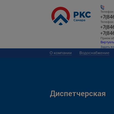
Телефон 
+7(84
Телефон
+7(84
+7(84
Прием о
Виртуал
Задать в
О компании
Водоснабжение
Диспетчерская