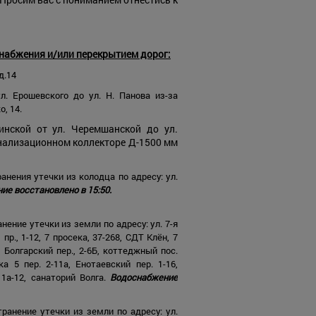
снабжения и/или перекрытием дорог:
д.14
л. Ерошевского до ул. Н. Панова из-за
, 14.
инской от ул. Черемшанской до ул.
нализационном коллекторе Д-1500 мм
нения утечки из колодца по адресу: ул.
е восстановлено в 15:50.
ение утечки из земли по адресу: ул. 7-я
 пр., 1-12, 7 просека, 37-268, СДТ Клён, 7
0, Болгарский пер., 2-6Б, коттеджный пос.
а 5 пер. 2-11а, Енотаевский пер. 1-16,
, 1а-12, санаторий Волга.
Водоснабжение
анение утечки из земли по адресу: ул.